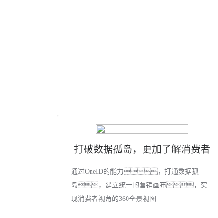
打破数据孤岛，更加了解消费者
通过OneID的能力，打通数据孤
岛，建立统一的营销画布，实
现消费者视角的360全景视图