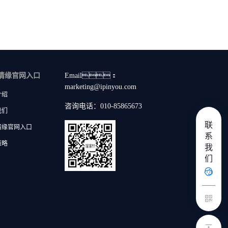
情缘官网入口
Email：
marketing@ipinyou.com
介绍
咨询电话：010-85865673
我们
联
情缘官网入口
系
策略
我
们