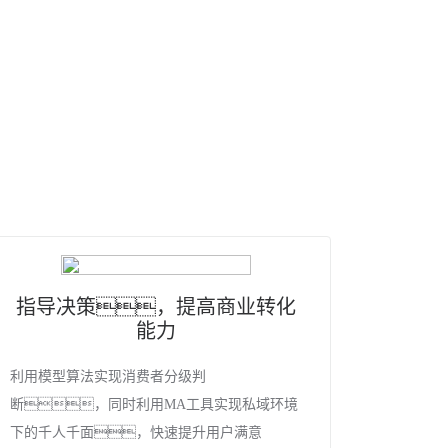
指导决策，提高商业转化
能力
利用模型算法实现消费者分级判
断，同时利用MA工具实现私域环境
下的千人千面，快速提升用户满意