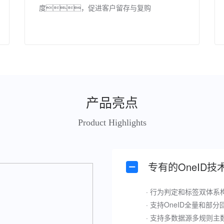
度，促进客户留存与复购
产品亮点
Product Highlights
专有的OneID技术专
· 行为判定和标签双体系
· 支持OneID全量和部
· 支持多数据源多规则主