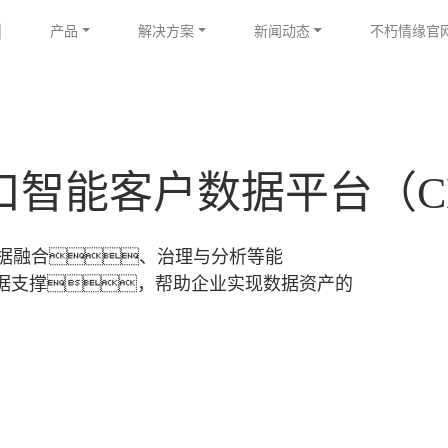
产品
解决方案
新闻动态
不朽情缘官
口智能客户数据平台（C
数据融合、治理与分析等能
据支撑，帮助企业实现数据资产的