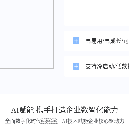
高易用/高成长/
支持冷启动/低数
AI赋能 携手打造企业数智化能力
全面数字化时代，AI技术赋能企业核心驱动力