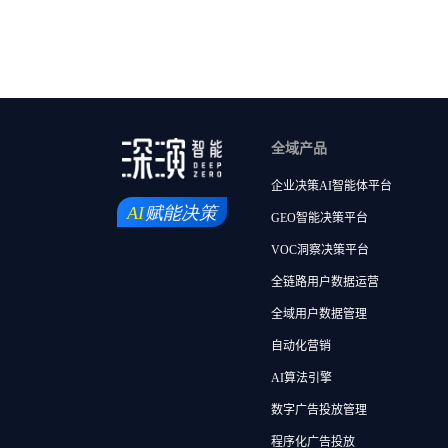
全域产品
企业决策AI智能体平台
GEO智能决策平台
VOC洞察决策平台
全链路用户数据运营
全域用户数据管理
自动化营销
AI算法引擎
数字广告投放管理
程序化广告投放